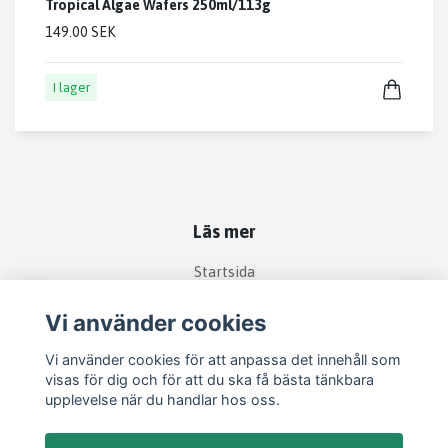
Tropical Algae Wafers 250ml/113g
149.00 SEK
I lager
Läs mer
Startsida
Köpvillkor
Vi använder cookies
Kontakt
Vi använder cookies för att anpassa det innehåll som
Om köp och returer
visas för dig och för att du ska få bästa tänkbara
Produkter
upplevelse när du handlar hos oss.