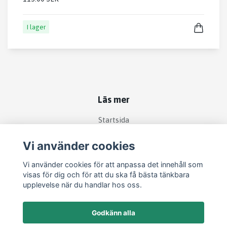
I lager
Läs mer
Startsida
Köpvillkor
Vi använder cookies
Kontakt
Vi använder cookies för att anpassa det innehåll som
Om köp och returer
visas för dig och för att du ska få bästa tänkbara
Produkter
upplevelse när du handlar hos oss.
Godkänn alla