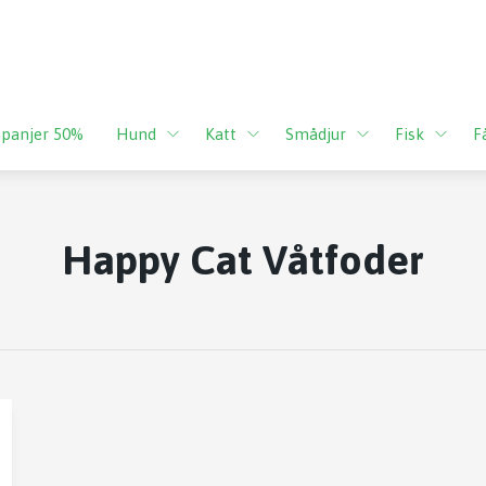
panjer 50%
Hund
Katt
Smådjur
Fisk
F
Happy Cat Våtfoder