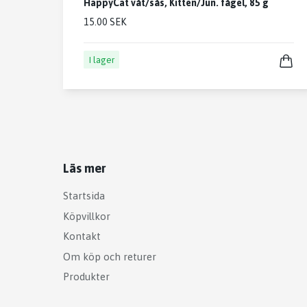
HappyCat våt/sås, Kitten/Jun. fågel, 85 g
15.00 SEK
I lager
Läs mer
Startsida
Köpvillkor
Kontakt
Om köp och returer
Produkter