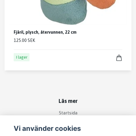
Fjäril, plysch, återvunnen, 22 cm
125.00 SEK
I lager
Läs mer
Startsida
Köpvillkor
Vi använder cookies
Kontakt