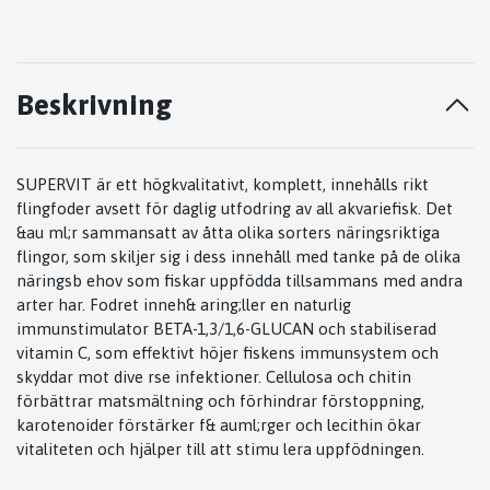
Beskrivning
SUPERVIT är ett högkvalitativt, komplett, innehålls rikt
flingfoder avsett för daglig utfodring av all akvariefisk. Det
&au ml;r sammansatt av åtta olika sorters näringsriktiga
flingor, som skiljer sig i dess innehåll med tanke på de olika
näringsb ehov som fiskar uppfödda tillsammans med andra
arter har. Fodret inneh& aring;ller en naturlig
immunstimulator BETA-1,3/1,6-GLUCAN och stabiliserad
vitamin C, som effektivt höjer fiskens immunsystem och
skyddar mot dive rse infektioner. Cellulosa och chitin
förbättrar matsmältning och förhindrar förstoppning,
karotenoider förstärker f& auml;rger och lecithin ökar
vitaliteten och hjälper till att stimu lera uppfödningen.