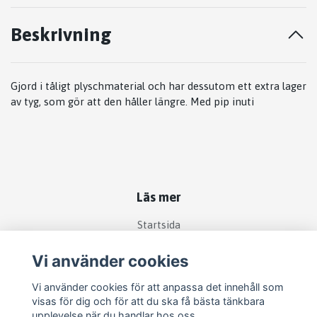
Beskrivning
Gjord i tåligt plyschmaterial och har dessutom ett extra lager
av tyg, som gör att den håller längre. Med pip inuti
Läs mer
Startsida
Köpvillkor
Vi använder cookies
Kontakt
Vi använder cookies för att anpassa det innehåll som
Om köp och returer
visas för dig och för att du ska få bästa tänkbara
Produkter
upplevelse när du handlar hos oss.