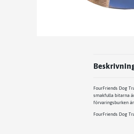
Beskrivnin
FourFriends Dog Tra
smakfulla bitarna är
förvaringsburken är
FourFriends Dog Trai