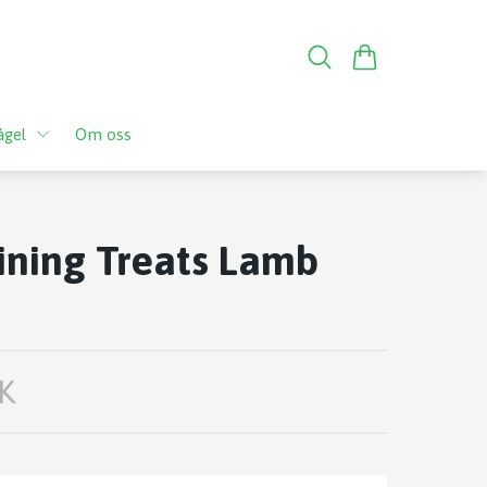
ågel
Om oss
ining Treats Lamb
K