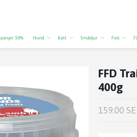
panjer 50%
Hund
Katt
Smådjur
Fisk
F
FFD Tra
400g
159.00 SE