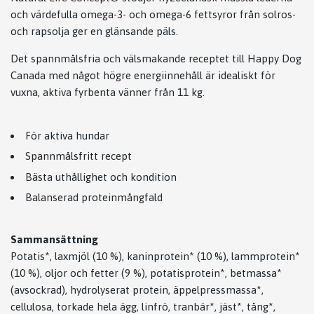
och värdefulla omega-3- och omega-6 fettsyror från solros-
och rapsolja ger en glänsande päls.
Det spannmålsfria och välsmakande receptet till Happy Dog
Canada med något högre energiinnehåll är idealiskt för
vuxna, aktiva fyrbenta vänner från 11 kg.
För aktiva hundar
Spannmålsfritt recept
Bästa uthållighet och kondition
Balanserad proteinmångfald
Sammansättning
Potatis*, laxmjöl (10 %), kaninprotein* (10 %), lammprotein*
(10 %), oljor och fetter (9 %), potatisprotein*, betmassa*
(avsockrad), hydrolyserat protein, äppelpressmassa*,
cellulosa, torkade hela ägg, linfrö, tranbär*, jäst*, tång*,