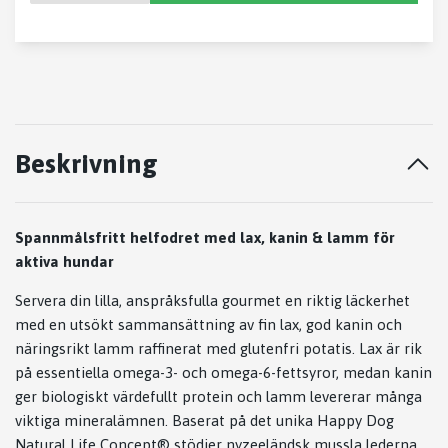
Beskrivning
Spannmålsfritt helfodret med lax, kanin & lamm för
aktiva hundar
Servera din lilla, anspråksfulla gourmet en riktig läckerhet
med en utsökt sammansättning av fin lax, god kanin och
näringsrikt lamm raffinerat med glutenfri potatis. Lax är rik
på essentiella omega-3- och omega-6-fettsyror, medan kanin
ger biologiskt värdefullt protein och lamm levererar många
viktiga mineralämnen. Baserat på det unika Happy Dog
Natural Life Concept® stödjer nyzeeländsk mussla lederna