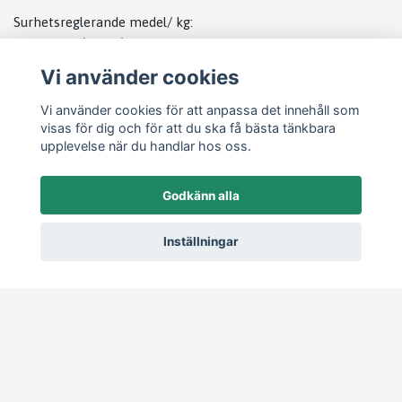
Surhetsreglerande medel/ kg:
Citronsyra (1a330) 200 mg
Vi använder cookies
Antioxidant, tokoferolrika extrakt från vegetabiliska oljor
1b306(i)
Vi använder cookies för att anpassa det innehåll som
visas för dig och för att du ska få bästa tänkbara
upplevelse när du handlar hos oss.
Godkänn alla
Läs mer
Inställningar
Startsida
Köpvillkor
Kontakt
Om köp och returer
Produkter