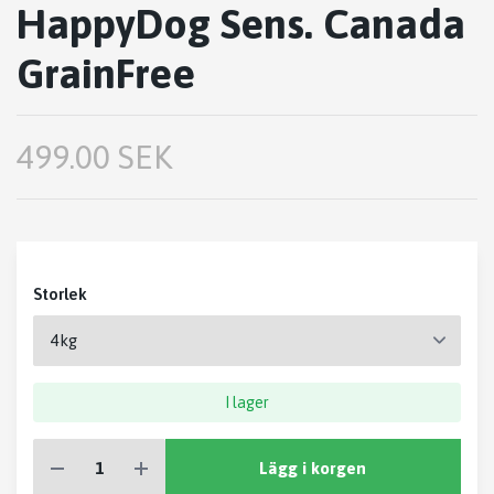
HappyDog Sens. Canada
GrainFree
499.00 SEK
Storlek
I lager
Lägg i korgen