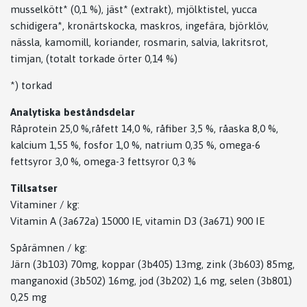
musselkött* (0,1 %), jäst* (extrakt), mjölktistel, yucca
schidigera*, kronärtskocka, maskros, ingefära, björklöv,
nässla, kamomill, koriander, rosmarin, salvia, lakritsrot,
timjan, (totalt torkade örter 0,14 %)
*) torkad
Analytiska beståndsdelar
Råprotein 25,0 %,råfett 14,0 %, råfiber 3,5 %, råaska 8,0 %,
kalcium 1,55 %, fosfor 1,0 %, natrium 0,35 %, omega-6
fettsyror 3,0 %, omega-3 fettsyror 0,3 %
Tillsatser
Vitaminer / kg:
Vitamin A (3a672a) 15000 IE, vitamin D3 (3a671) 900 IE
Spårämnen / kg:
Järn (3b103) 70mg, koppar (3b405) 13mg, zink (3b603) 85mg,
manganoxid (3b502) 16mg, jod (3b202) 1,6 mg, selen (3b801)
0,25 mg