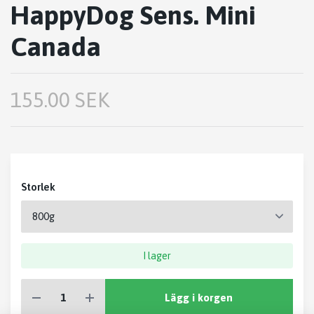
HappyDog Sens. Mini
Canada
155.00 SEK
Storlek
I lager
Lägg i korgen