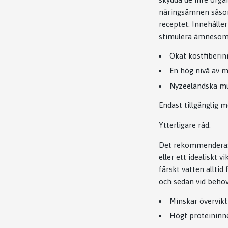
näringsämnen såsom
receptet. Innehåller
stimulera ämnesom
Ökat kostfiberin
En hög nivå av m
Nyzeeländska mus
Endast tillgänglig
Ytterligare råd:
Det rekommenderas a
eller ett idealiskt 
färskt vatten allti
och sedan vid behov
Minskar övervikt
Högt proteininn