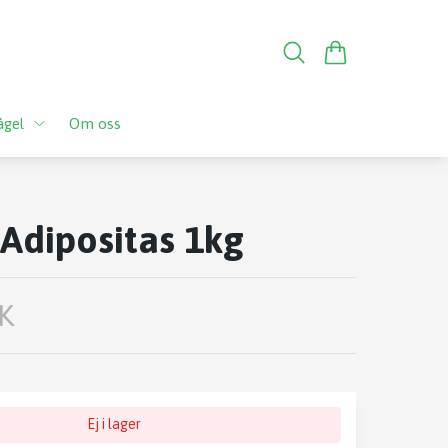
ågel
Om oss
Adipositas 1kg
K
Ej i lager