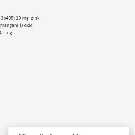
t 3b405) 10 mg, zink
mangan(II) oxid
0,1 mg