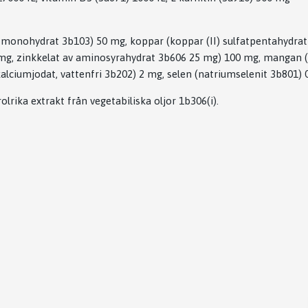
fat, monohydrat 3b103) 50 mg, koppar (koppar (II) sulfatpentahydra
 mg, zinkkelat av aminosyrahydrat 3b606 25 mg) 100 mg, mangan (
kalciumjodat, vattenfri 3b202) 2 mg, selen (natriumselenit 3b801) 
olrika extrakt från vegetabiliska oljor 1b306(i).