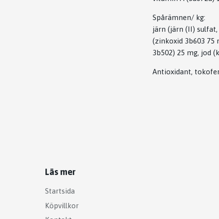
Spårämnen/ kg:
järn (järn (II) sul
(zinkoxid 3b603 75
3b502) 25 mg, jod (
Antioxidant, tokofer
Läs mer
Startsida
Köpvillkor