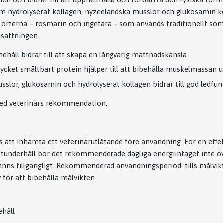
 hydrolyserat kollagen, nyzeeländska musslor och glukosamin k
 örterna – rosmarin och ingefära – som används traditionellt som 
sättningen.
nehåll bidrar till att skapa en långvarig mättnadskänsla
ycket smältbart protein hjälper till att bibehålla muskelmassan 
slor, glukosamin och hydrolyserat kollagen bidrar till god ledfun
 med veterinärs rekommendation.
tt inhämta ett veterinärutlåtande före användning. För en effe
viktunderhåll bör det rekommenderade dagliga energiintaget inte öve
d finns tillgängligt. Rekommenderad användningsperiod: tills målvi
 för att bibehålla målvikten.
ehåll