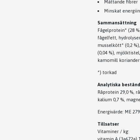
Mättande fibrer
Minskat energiin
Sammansättning
Fågelprotein* (28 %)
fågelfett, hydrolyser
musselkött* (0,2 %),
(0,04 %), mjölktiste
kamomill koriander r
*) torkad
Analytiska bestån
Råprotein 29,0 %, rå
kalium 0,7 %, magne
Energivärde: ME 279
Tillsatser
Vitaminer / kg:
vitamin A (3a672a) 