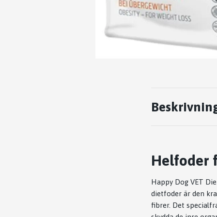
Beskrivnin
Helfoder 
Happy Dog VET Diet 
dietfoder är den kr
fibrer. Det special
skydda de inre organ