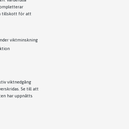
ompletterar
tillskott för att
under viktminskning
ktion
ktiv viktnedgång
rskridas. Se till att
kten har uppnåtts