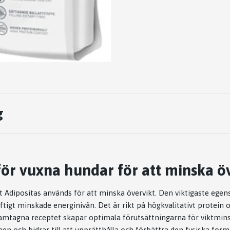
g
för vuxna hundar för att minska ö
Adipositas används för att minska övervikt. Den viktigaste ege
aftigt minskade energinivån. Det är rikt på högkvalitativt protein
framtagna receptet skapar optimala förutsättningarna för viktmins
en och bidrar till att upprätthålla och förbättra den fysiska form