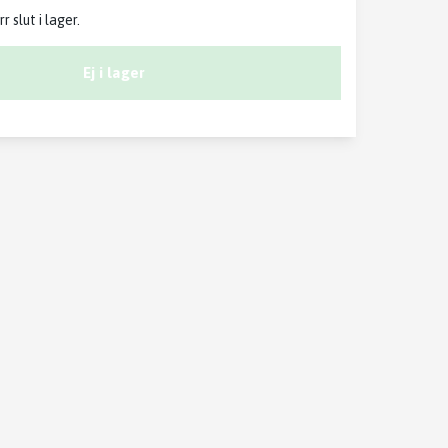
 slut i lager.
Ej i lager