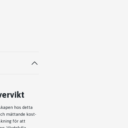
vervikt
nskapen hos detta
 och mättande kost-
kning för att
en. Värdefulla