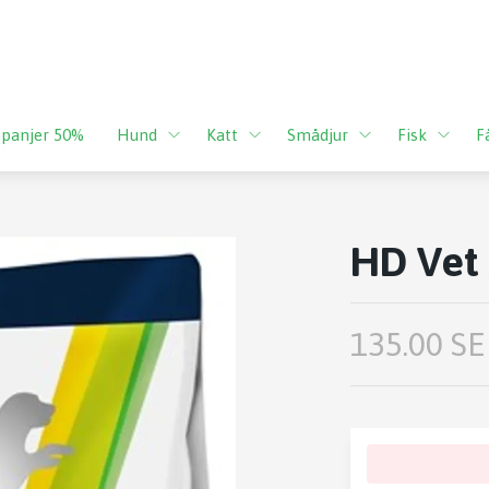
panjer 50%
Hund
Katt
Smådjur
Fisk
F
HD Vet 
135.00 SE