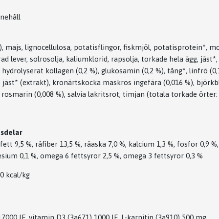
nehåll
, majs, lignocellulosa, potatisflingor, fiskmjöl, potatisprotein*, mo
ad lever, solrosolja, kaliumklorid, rapsolja, torkade hela ägg, jäst*
 hydrolyserat kollagen (0,2 %), glukosamin (0,2 %), tång*, linfrö (0,
l, jäst* (extrakt), kronärtskocka maskros ingefära (0,016 %), björkbl
osmarin (0,008 %), salvia lakritsrot, timjan (totala torkade örter:
dsdelar
fett 9,5 %, råfiber 13,5 %, råaska 7,0 %, kalcium 1,3 %, fosfor 0,9 %
sium 0,1 %, omega 6 fettsyror 2,5 %, omega 3 fettsyror 0,3 %
0 kcal/kg
17000 IE, vitamin D3 (3a671) 1000 IE, L-karnitin (3a910) 500 mg