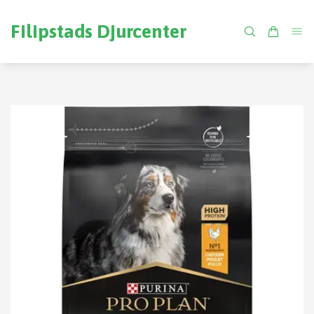
Filipstads Djurcenter