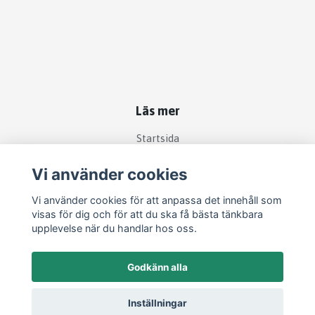
Läs mer
Startsida
Köpvillkor
Vi använder cookies
Kontakt
Vi använder cookies för att anpassa det innehåll som
Om köp och returer
visas för dig och för att du ska få bästa tänkbara
Produkter
upplevelse när du handlar hos oss.
Godkänn alla
Inställningar
© 2026 Filipstads Djurcenter
–
Powered by Quickbutik