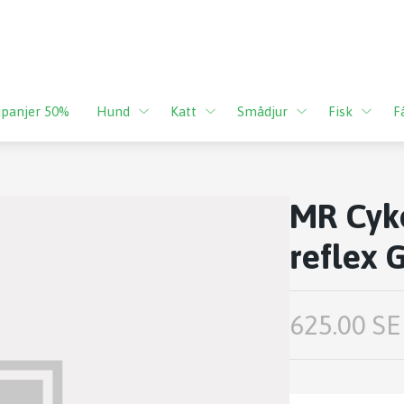
panjer 50%
Hund
Katt
Smådjur
Fisk
F
MR Cyk
reflex 
625.00 SE