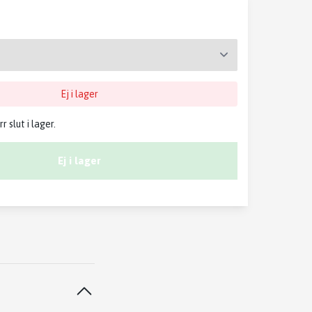
Ej i lager
 slut i lager.
Ej i lager