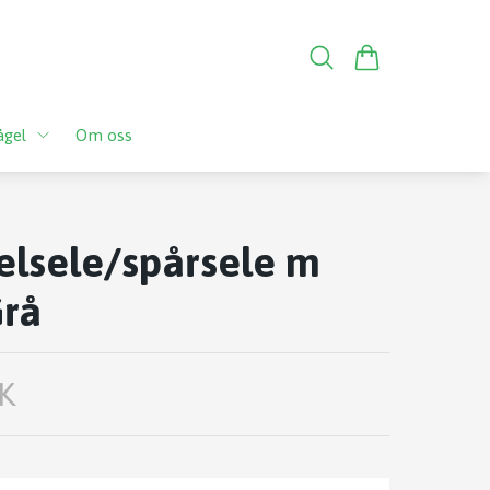
ågel
Om oss
elsele/spårsele m
Grå
K