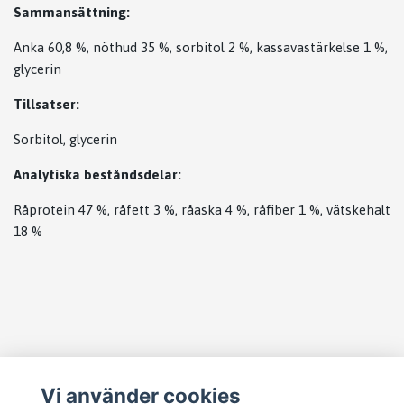
Sammansättning:
Anka 60,8 %, nöthud 35 %, sorbitol 2 %, kassavastärkelse 1 %,
glycerin
Tillsatser:
Sorbitol, glycerin
Analytiska beståndsdelar:
Råprotein 47 %, råfett 3 %, råaska 4 %, råfiber 1 %, vätskehalt
18 %
Läs mer
Vi använder cookies
Startsida