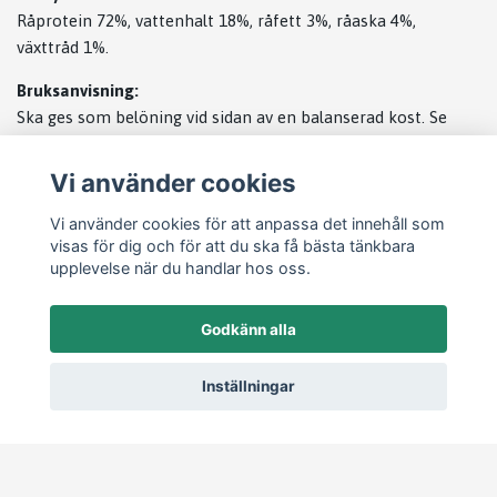
Råprotein 72%, vattenhalt 18%, råfett 3%, råaska 4%,
växttråd 1%.
Bruksanvisning:
Ska ges som belöning vid sidan av en balanserad kost. Se
alltid till att din hund har fri tillgång till färskt vatten. Stäng
förpackningen efter användning och förvara den svalt och
Vi använder cookies
torrt. OBS! Förpackningen innehåller en fuktabsorberande
Vi använder cookies för att anpassa det innehåll som
påse som är oätbar.
visas för dig och för att du ska få bästa tänkbara
upplevelse när du handlar hos oss.
Godkänn alla
Inställningar
Läs mer
Startsida
Köpvillkor