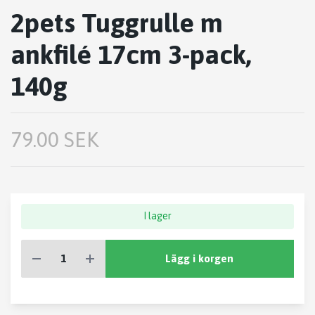
2pets Tuggrulle m
ankfilé 17cm 3-pack,
140g
79.00 SEK
I lager
Lägg i korgen