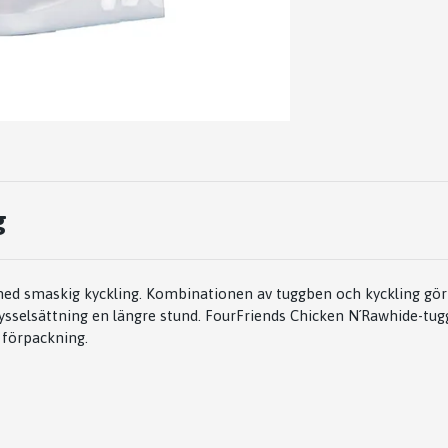
g
med smaskig kyckling. Kombinationen av tuggben och kyckling gör
sysselsättning en längre stund. FourFriends Chicken N´Rawhide-tugg
 förpackning.