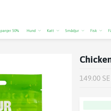
panjer 50%
Hund
Katt
Smådjur
Fisk
F
Chicke
149.00 SE