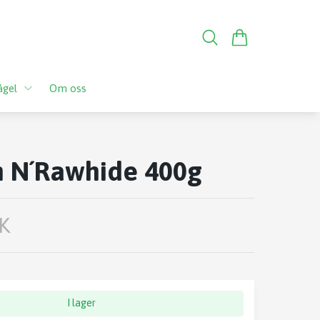
ågel
Om oss
n N´Rawhide 400g
K
I lager