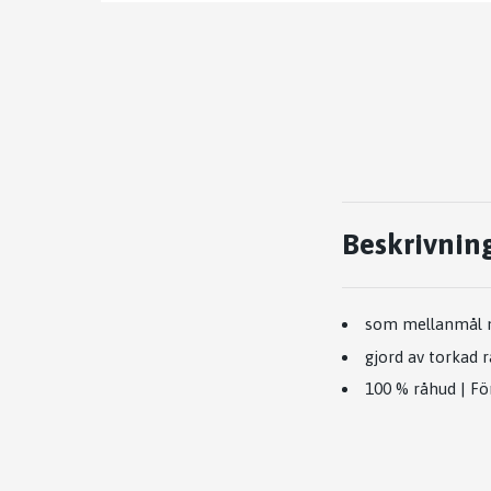
Beskrivnin
som mellanmål me
gjord av torkad 
100 % råhud | För