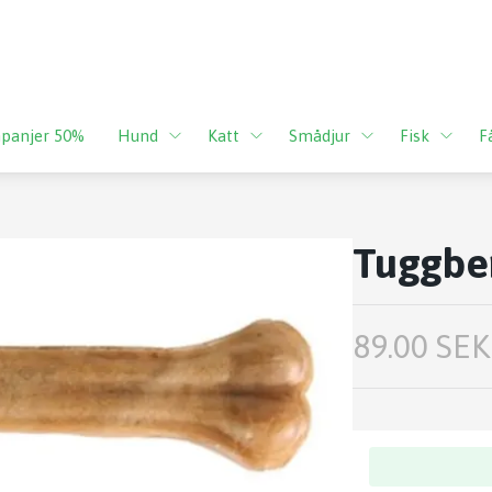
panjer 50%
Hund
Katt
Smådjur
Fisk
F
Tuggben
89.00 SEK