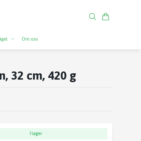
ågel
Om oss
, 32 cm, 420 g
I lager