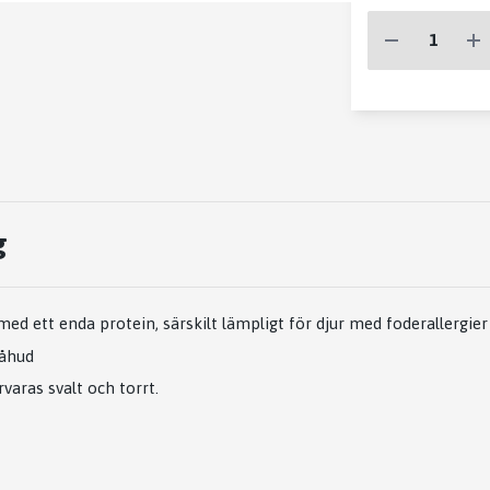
g
d ett enda protein, särskilt lämpligt för djur med foderallergier
råhud
varas svalt och torrt.