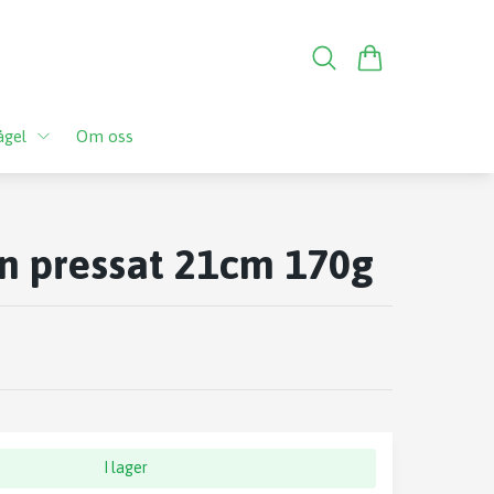
ågel
Om oss
n pressat 21cm 170g
I lager