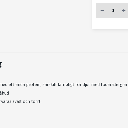
g
d ett enda protein, särskilt lämpligt för djur med foderallergier
råhud
varas svalt och torrt.