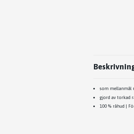
Beskrivnin
som mellanmål me
gjord av torkad 
100 % råhud | För