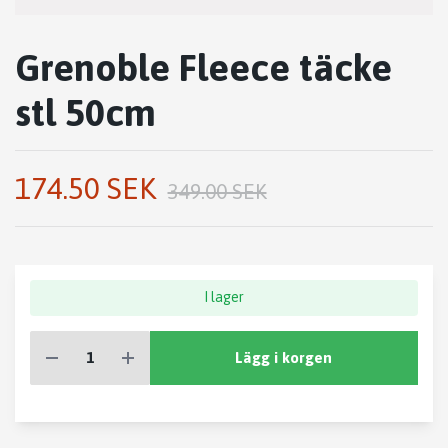
Grenoble Fleece täcke
stl 50cm
174.50 SEK
349.00 SEK
I lager
Lägg i korgen