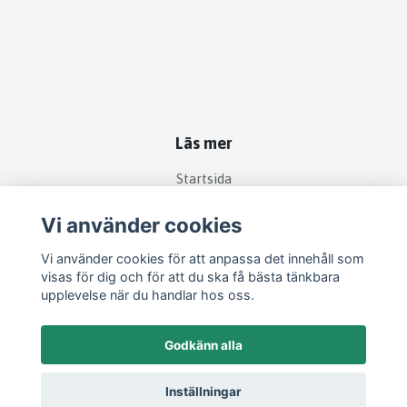
Läs mer
Startsida
Köpvillkor
Vi använder cookies
Kontakt
Vi använder cookies för att anpassa det innehåll som
Om köp och returer
visas för dig och för att du ska få bästa tänkbara
Produkter
upplevelse när du handlar hos oss.
Godkänn alla
Inställningar
© 2026 Filipstads Djurcenter
–
Powered by Quickbutik