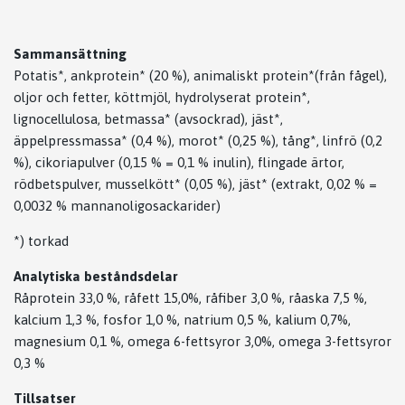
Sammansättning
Potatis*, ankprotein* (20 %), animaliskt protein*(från fågel),
oljor och fetter, köttmjöl, hydrolyserat protein*,
lignocellulosa, betmassa* (avsockrad), jäst*,
äppelpressmassa* (0,4 %), morot* (0,25 %), tång*, linfrö (0,2
%), cikoriapulver (0,15 % = 0,1 % inulin), flingade ärtor,
rödbetspulver, musselkött* (0,05 %), jäst* (extrakt, 0,02 % =
0,0032 % mannanoligosackarider)
*) torkad
Analytiska beståndsdelar
Råprotein 33,0 %, råfett 15,0%, råfiber 3,0 %, råaska 7,5 %,
kalcium 1,3 %, fosfor 1,0 %, natrium 0,5 %, kalium 0,7%,
magnesium 0,1 %, omega 6-fettsyror 3,0%, omega 3-fettsyror
0,3 %
Tillsatser