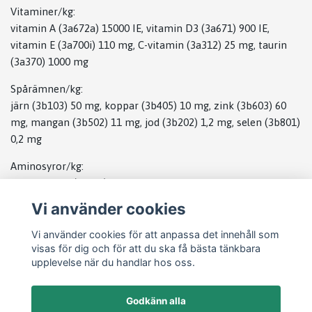
Vitaminer/kg:
vitamin A (3a672a) 15000 IE, vitamin D3 (3a671) 900 IE,
vitamin E (3a700i) 110 mg, C-vitamin (3a312) 25 mg, taurin
(3a370) 1000 mg
Spårämnen/kg:
järn (3b103) 50 mg, koppar (3b405) 10 mg, zink (3b603) 60
mg, mangan (3b502) 11 mg, jod (3b202) 1,2 mg, selen (3b801)
0,2 mg
Aminosyror/kg:
DL-metionin (3c301) 4000 mg
Vi använder cookies
Antioxidant, tokoferolrika extrakt från vegetabiliska oljor
1b306(i)
Vi använder cookies för att anpassa det innehåll som
visas för dig och för att du ska få bästa tänkbara
upplevelse när du handlar hos oss.
Godkänn alla