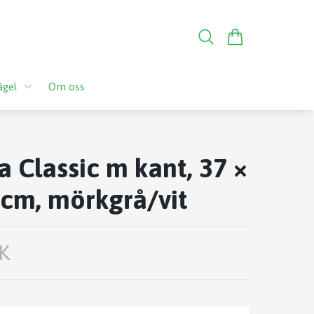
ågel
Om oss
a Classic m kant, 37 ×
 cm, mörkgrå/vit
K