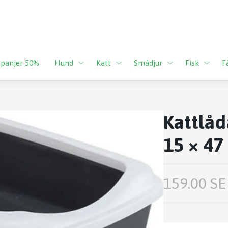
panjer 50%
Hund
Katt
Smådjur
Fisk
F
Kattlåd
15 × 47
159.00 SE