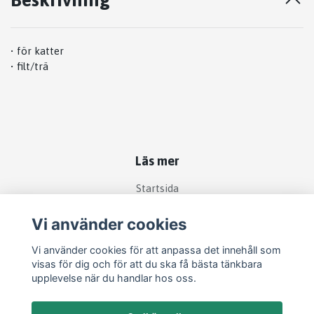
• för katter
• filt/trä
Läs mer
Startsida
Köpvillkor
Vi använder cookies
Kontakt
Vi använder cookies för att anpassa det innehåll som
Om köp och returer
visas för dig och för att du ska få bästa tänkbara
Produkter
upplevelse när du handlar hos oss.