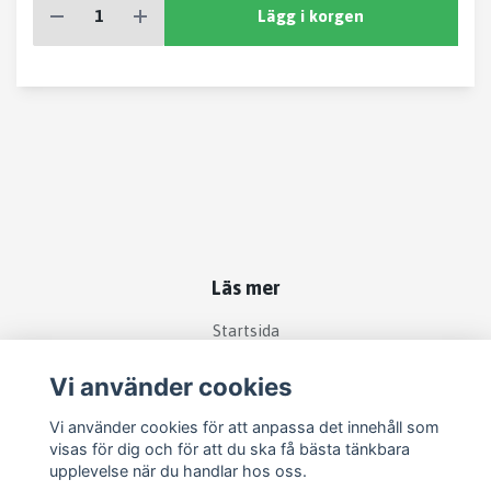
Lägg i korgen
Läs mer
Startsida
Köpvillkor
Vi använder cookies
Kontakt
Vi använder cookies för att anpassa det innehåll som
Om köp och returer
visas för dig och för att du ska få bästa tänkbara
Produkter
upplevelse när du handlar hos oss.