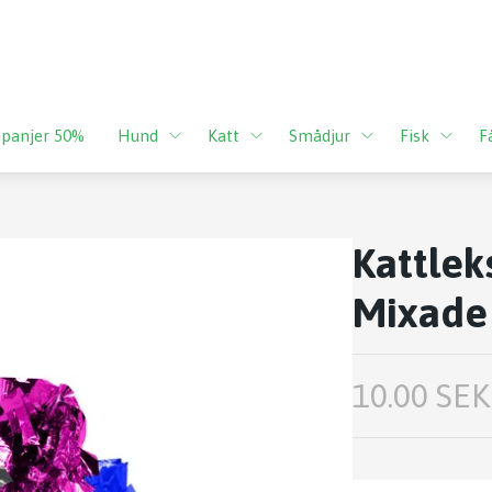
panjer 50%
Hund
Katt
Smådjur
Fisk
F
Kattlek
Mixade 
10.00 SEK