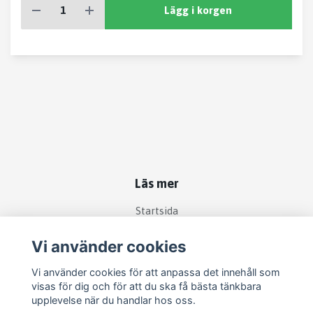
Lägg i korgen
Läs mer
Startsida
Köpvillkor
Vi använder cookies
Kontakt
Vi använder cookies för att anpassa det innehåll som
Om köp och returer
visas för dig och för att du ska få bästa tänkbara
Produkter
upplevelse när du handlar hos oss.